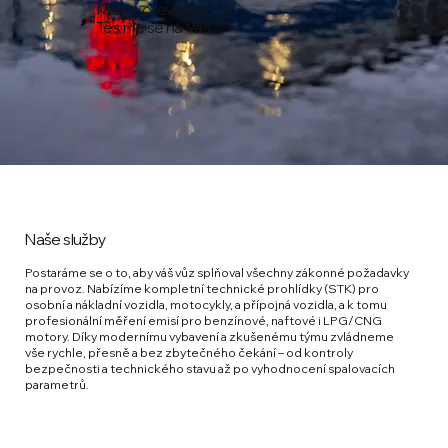
Máme otevřeno!
Těsíme se na Vás.
Naše služby
Postaráme se o to, aby váš vůz splňoval všechny zákonné požadavky
na provoz. Nabízíme kompletní technické prohlídky (STK) pro
osobní a nákladní vozidla, motocykly, a přípojná vozidla, a k tomu
profesionální měření emisí pro benzínové, naftové i LPG/CNG
motory. Díky modernímu vybavení a zkušenému týmu zvládneme
vše rychle, přesně a bez zbytečného čekání – od kontroly
bezpečnosti a technického stavu až po vyhodnocení spalovacích
parametrů.