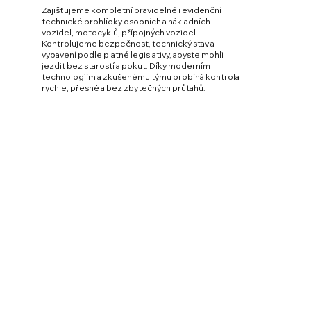
Zajišťujeme kompletní pravidelné i evidenční
technické prohlídky osobních a nákladních
vozidel, motocyklů, přípojných vozidel.
Kontrolujeme bezpečnost, technický stav a
vybavení podle platné legislativy, abyste mohli
jezdit bez starostí a pokut. Díky moderním
technologiím a zkušenému týmu probíhá kontrola
rychle, přesně a bez zbytečných průtahů.