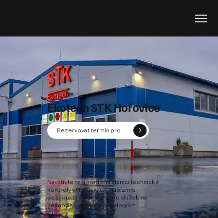
Ekotech STK Hořovice
Rezervovat termín prohlídky
Navštivte naši moderní stanici technické
kontroly v Hořovicích. Nabízíme
bezkonkurenční standard služeb na
nejmodernějších technologiích.