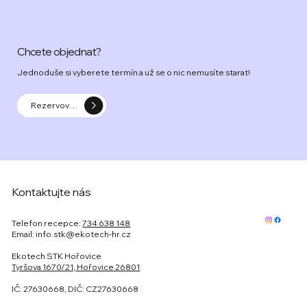
Chcete objednat?
Jednoduše si vyberete termín a už se o nic nemusíte starat!
Rezervovat termín prohlídky
Kontaktujte nás
Telefon recepce:
734 638 148
Email:
info.stk@ekotech-hr.cz
Ekotech STK Hořovice
Tyršova 1670/21, Hořovice 26801
IČ: 27630668, DIČ: CZ27630668