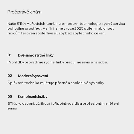
Proč právě k nám
Naše STK v Hořovicích kombinuje moderní technologie, rychlý servis a
pohodlné prostředí. Vznikli jsme v roce 2025 s cílem nabídnout
řidičům férové a spolehlivé služby bez zbytečného čekání.
01
Dvě samostatné linky
Prohlídky provádíme rychle, linky pracují nezávisle na sobě.
02
Moderní vybavení
Špičková technika zajišťuje přesné a spolehlivé výsledky.
Komplexní služby
03
STK pro osobní, užitková i přípojná vozidla a profesionální měření
emisí.