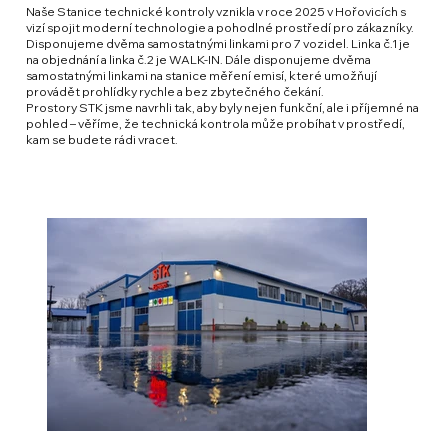
Naše Stanice technické kontroly vznikla v roce 2025 v Hořovicích s
vizí spojit moderní technologie a pohodlné prostředí pro zákazníky.
Disponujeme dvěma samostatnými linkami pro 7 vozidel. Linka č.1 je
na objednání a linka č.2 je WALK-IN. Dále disponujeme dvěma
samostatnými linkami na stanice měření emisí, které umožňují
provádět prohlídky rychle a bez zbytečného čekání.
Prostory STK jsme navrhli tak, aby byly nejen funkční, ale i příjemné na
pohled – věříme, že technická kontrola může probíhat v prostředí,
kam se budete rádi vracet.