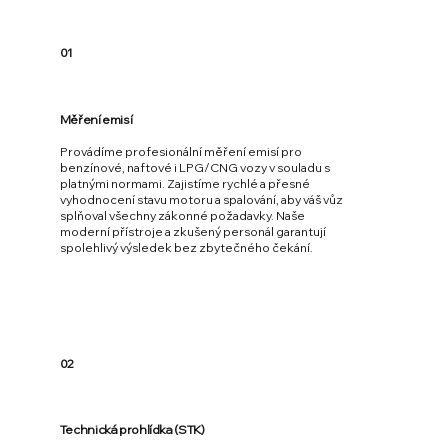
01
Měření emisí
Provádíme profesionální měření emisí pro
benzínové, naftové i LPG/CNG vozy v souladu s
platnými normami. Zajistíme rychlé a přesné
vyhodnocení stavu motoru a spalování, aby váš vůz
splňoval všechny zákonné požadavky. Naše
moderní přístroje a zkušený personál garantují
spolehlivý výsledek bez zbytečného čekání.
02
Technická prohlídka (STK)